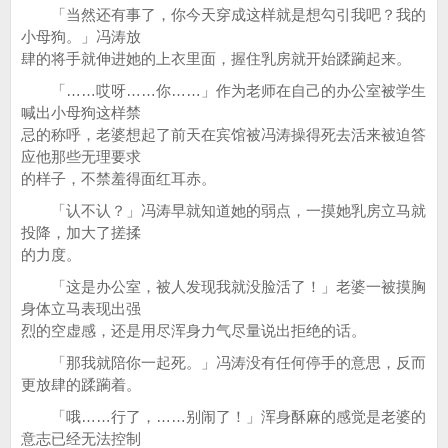
「当然还有事了，你今天穿成这样就是想勾引我吧？我的
小母狗。」冯涛放
肆的将手就伸进她的上衣里面，握住乳房就开始蹂躏起来。
「……哎呀……你……」作为老师在自己的办公室被学生
喊出小母狗这样禁
忌的称呼，老婆想起了前天在宾馆被冯涛操得死去活来被迫答
应他那些无理要求
的样子，不禁羞得面红耳赤。
「认不认？」冯涛早就知道她的弱点，一摸她乳房立马就
投降，加大了搓揉
的力度。
「这是办公室，被人发现我就没脸活了！」老婆一被摸胸
身体立马表现出强
烈的空虚感，还是用尽浑身力气尽量说出拒绝的话。
「那我就陪你一起死。」冯涛没有任何停手的意思，反而
更放肆的蹂躏着。
「哦……行了，……别闹了！」浑身酥麻的感觉是老婆的
意志已经无法控制