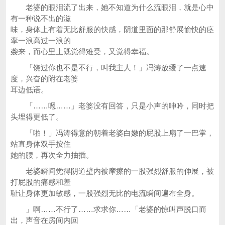
老婆的眼泪流了出来，她不知道为什么流眼泪，就是心中
有一种说不出的滋
味，身体上有着无比舒服的快感，阴道里面的那舒展愉快的痉
挛一浪高过一浪的
袭来，而心里上既觉得难受，又觉得幸福。
「饶过你也不是不行，叫我主人！」冯涛放缓了一点速
度，兴奋的附在老婆
耳边低语。
「……嗯……」老婆没有回答，只是小声的呻吟，同时把
头埋得更低了。
「啪！」冯涛得意的朝着老婆白嫩的屁股上扇了一巴掌，
站直身体双手按住
她的腰，再次全力抽插。
老婆瞬间觉得阴道壁内被摩擦的一股强烈舒服的伸展，被
打屁股的痛感和羞
耻让身体更加敏感，一股强烈无比的电流瞬间遍布全身。
」啊……不行了……求求你……「老婆的惊叫声脱口而
出，声音在房间内回