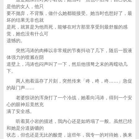
是他的女人，他只
要不抛弃，不背叛，做什么她都能接受。她当时也想好了，最
坏的结果无非也就
是死，就算是为他而死，能够在对方那里享受到最舒服的感
觉，她也没有什么可
遗憾的。
突然冯涛的肉棒以非常规的节奏抖动了几下，随后一股液
体强力的喷溅在阴
道壁上，冯涛也闷声叫了一下，然后他强弩之末的再蠕动几
下。
两人抱着温存了片刻，突然传来「咚，咚，咚……」急促
的敲门声……
老婆惊讶的浑身打了一个冷战，她看向冯涛，得到一个安
心的眼神后竟然充
满了安全感。
听着莫小岩的描述，我内心还是如坍塌了一般。虽然已经
和她是分道扬镳的
状态，但也还是无比的酸楚，这些年，我专一的对待她，换来