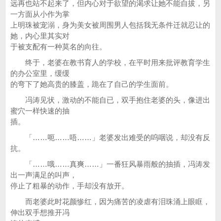
远再也站不起来了，但内心对于欲望的渴求让她不能自拔，另
一方面从小作为掌
上明珠被宠溺，身为美女被周围男人包括我无条件迁就忍让的
她，内心里其实对
于被支配有一种莫名的向往。
终于，老婆在教书育人的学校，在平时用来批评教育学生
的办公室里，缓缓
的弯下了她高贵的膝盖，跪在了自己的学生面前。
冯涛见状，激动的不能自已，双手抱住老婆的头，像进出
蜜穴一样快速的抽
插。
「……呃……唔……」老婆发出难受的呜咽说，却没有反
抗。
「……哦……真爽……」一番狂风暴雨般的抽插，冯涛发
出一声满足的叫声，
停止了粗暴的动作，手却没有放开。
而老婆此时花颜惨红，因为痛苦的凌虐有泪珠涌上眼眶，
伸出双手想推开冯