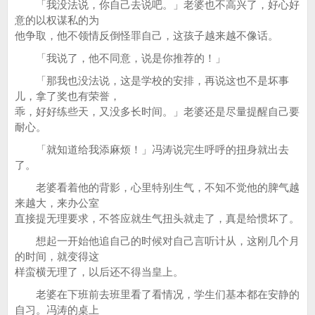
「我没法说，你自己去说吧。」老婆也不高兴了，好心好
意的以权谋私的为
他争取，他不领情反倒怪罪自己，这孩子越来越不像话。
「我说了，他不同意，说是你推荐的！」
「那我也没法说，这是学校的安排，再说这也不是坏事
儿，拿了奖也有荣誉，
乖，好好练些天，又没多长时间。」老婆还是尽量提醒自己要
耐心。
「就知道给我添麻烦！」冯涛说完生呼呼的扭身就出去
了。
老婆看着他的背影，心里特别生气，不知不觉他的脾气越
来越大，来办公室
直接提无理要求，不答应就生气扭头就走了，真是给惯坏了。
想起一开始他追自己的时候对自己言听计从，这刚几个月
的时间，就变得这
样蛮横无理了，以后还不得当皇上。
老婆在下班前去班里看了看情况，学生们基本都在安静的
自习。冯涛的桌上