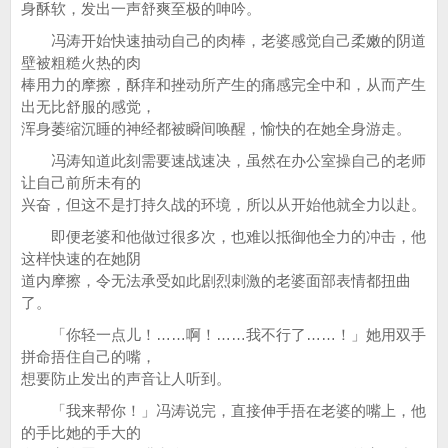
身酥软，发出一声舒爽至极的呻吟。
冯涛开始快速抽动自己的肉棒，老婆感觉自己柔嫩的阴道
壁被粗糙火热的肉
棒用力的摩擦，酥痒和挫动所产生的痛感完全中和，从而产生
出无比舒服的感觉，
浑身萎缩沉睡的神经都被瞬间唤醒，愉快的在她全身游走。
冯涛知道此刻需要速战速决，虽然在办公室操自己的老师
让自己前所未有的
兴奋，但这不是打持久战的环境，所以从开始他就全力以赴。
即便老婆和他做过很多次，也难以抵御他全力的冲击，他
这样快速的在她阴
道内摩擦，令无法承受如此剧烈刺激的老婆面部表情都扭曲
了。
「你轻一点儿！……啊！……我不行了……！」她用双手
拼命捂住自己的嘴，
想要防止发出的声音让人听到。
「我来帮你！」冯涛说完，直接伸手捂在老婆的嘴上，他
的手比她的手大的