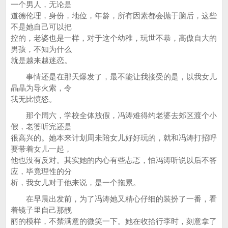
一个男人，无论是
道德伦理，身份，地位，年龄，所有因素都会抛于脑后，这些
不是她自己可以把
控的，老婆也是一样，对于这个幼稚，玩世不恭，高傲自大的
男孩，不知为什么
就是越来越迷恋。
事情还是在那天爆发了，最不能让我接受的是，以我女儿
晶晶为导火索，令
我无比愤怒。
那个周六，学校全体放假，冯涛难得约老婆去郊区渡个小
假，老婆听完还是
很高兴的。她本来计划周未陪女儿好好玩的，就和冯涛打招呼
要带着女儿一起，
他也没有反对。其实她的内心有些忐忑，怕冯涛听说以后不答
应，毕竟理性的分
析，我女儿对于他来说，是一个拖累。
在早晨出发前，为了冯涛她又精心仔细的装扮了一番，看
着镜子里自己那靓
丽的模样，不禁满意的微笑一下。她在收拾行李时，刻意拿了