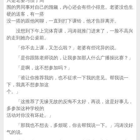
只是老婆习惯了周
围的男同事对自己的觊觎，内心还会有些小得意。老婆没也生
硬的送客，有一搭
没一搭的跟他闲聊，一直到打下课铃，他才告辞离开。
没想到下午上完体育课，冯涛就推门进来了，一脸不高兴
的走到她办公桌前。
「你不去上课，又怎么啦？」老婆有些诧异的说。
「是你跟陈老师说的，让我参加那人什么广播操比赛？」
「是啊，这不想参加吗？」
「谁让你推荐我的，也不征求一下我的意见。帮我说一
下，我真不想参加这
个。」
「这推荐了无缘无故的反悔不太好，再说，这是好事儿，
多参加这种学校的
活动对你没有坏处。」
「那我也不想去，多烦呢，你去帮我说一下。」冯涛没好
气的说。