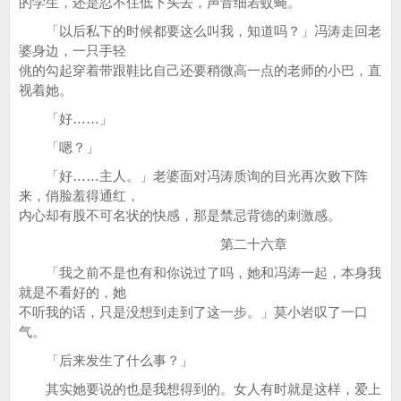
的学生，还是忍不住低下头去，声音细若蚊蝇。
「以后私下的时候都要这么叫我，知道吗？」冯涛走回老
婆身边，一只手轻
佻的勾起穿着带跟鞋比自己还要稍微高一点的老师的小巴，直
视着她。
「好……」
「嗯？」
「好……主人。」老婆面对冯涛质询的目光再次败下阵
来，俏脸羞得通红，
内心却有股不可名状的快感，那是禁忌背德的刺激感。
第二十六章
「我之前不是也有和你说过了吗，她和冯涛一起，本身我
就是不看好的，她
不听我的话，只是没想到走到了这一步。」莫小岩叹了一口
气。
「后来发生了什么事？」
其实她要说的也是我想得到的。女人有时就是这样，爱上