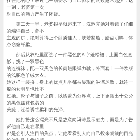
拴住他的心？最近他主动要求与自己做爱的次数越来越少，这
一刻，老婆第一次
对自己的魅力产生了怀疑。
第二天一早，老婆很早就起来了，洗漱完她对着镜子仔细
的端详自己，毫不
主观的讲，绝对算得上个丽质佳人，肤若凝脂，皓齿明眸，体
态窈窕纤柔。
然后从衣柜里面选了一件黑色的A 字蓬松裙，上面白色套
衫，挑了一双黑色
的连裤袜，配一双黑色的长筒短跟弹力靴，外面套上一件欧版
的浅驼色羊绒大衣。
她这样一装扮，身上的优点几乎都被显现的淋漓尽致，就连一
般的女明星也比不
过她。靴子与裙子之前，以膝盖为分界点，上下更露出十公分
的黑色丝袜包裹的
美腿，泛着诱惑柔和的光泽。
她打扮这么漂亮不只是故意向冯涛显示魅力，而是为了告
诉他自己走在哪里
都是会引人注目的焦点，让他看看别人向自己投来觊觎的目光