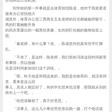
给他制造出危机感。
到学校的第一件事就是去体育组找陈成，他对于我老婆直
接来办公室找他大
感意外，体育办公室三男两女五名老师的目光都被她所吸引，
男的盯着她敞开身
的风衣里露出的一截黑丝美腿，女的则盯在她的服饰妆容上
面。
「秦老师，有什么事？坐。」陈成意外的真有些手忙脚
乱。
「不坐了，是这样，陈老师，我们班的冯涛这段时间家里
有事情，所以他确
实是没时间参加咱们这个训练。」
「呃，昨天他是和我说来的，我想是你推荐的，就没有同
意，看来是这么回
事儿，其实人都定好了，有的学生想来也没要，那我就从别的
班补上一个吧。」
「给您添麻烦了，真不好意思。」
「没事儿，这点儿小事还劳您亲自跑一趟，打个电话就