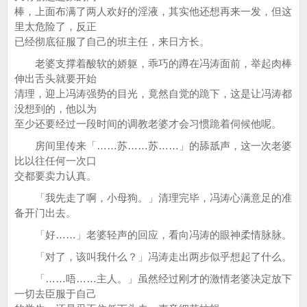
棒，上面布满了两人欢好的淫液，其实他还想再来一发，但这
里太危险了，反正
已经彻底征服了自己的班主任，来日方长。
老婆支撑着酸软的娇躯，乖巧的蹲在冯涛面前，举起肉棒
伸出舌头就要开始
清理，迎上冯涛强势的目光，竟然自觉的跪下，这是让冯涛都
没想到的，他以为
至少还要经过一段时间的调教老婆才会习惯跪着伺候他呢。
房间里传来「……苏……苏……」的舔舐声，这一次老婆
比以往任何一次口
交都要卖力认真。
「我先走了啊，小母狗。」清理完毕，冯涛心满意足的准
备开门出去。
「好……」老婆轻声的回应，看向冯涛的眼神柔情脉脉。
「对了，该叫我什么？」冯涛走出两步似乎想起了什么。
「……唔……主人。」虽然经过刚才的激情老婆决定放下
一切去臣服于自己