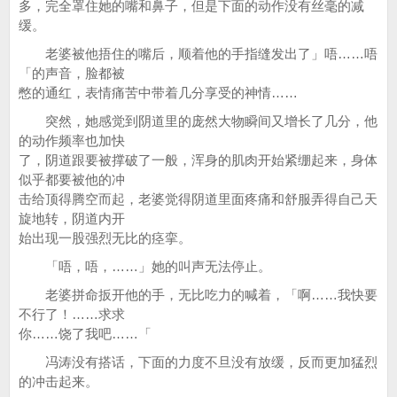
多，完全罩住她的嘴和鼻子，但是下面的动作没有丝毫的减
缓。
老婆被他捂住的嘴后，顺着他的手指缝发出了」唔……唔
「的声音，脸都被
憋的通红，表情痛苦中带着几分享受的神情……
突然，她感觉到阴道里的庞然大物瞬间又增长了几分，他
的动作频率也加快
了，阴道跟要被撑破了一般，浑身的肌肉开始紧绷起来，身体
似乎都要被他的冲
击给顶得腾空而起，老婆觉得阴道里面疼痛和舒服弄得自己天
旋地转，阴道内开
始出现一股强烈无比的痉挛。
「唔，唔，……」她的叫声无法停止。
老婆拼命扳开他的手，无比吃力的喊着，「啊……我快要
不行了！……求求
你……饶了我吧……「
冯涛没有搭话，下面的力度不旦没有放缓，反而更加猛烈
的冲击起来。