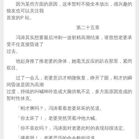
因为某些方面的原因，这本暂时不能全本放出，感兴趣的
狼友也可以关注我
首发的P 站。
第二十五章
冯涛其实想要最后冲刺一波射精高潮结束，谁曾想老婆承
受不住直接昏迷了
过去。
他起身推了推老婆的身体，她毫无反应的趴在那里，紧闭
双目。
过了一会儿，老婆意识才稍微恢复，睁开了眼，刚才的瞬
间昏迷是因为高潮
过度，持续的叫喊呻吟造成大脑供氧不足，多方面原因造成的
暂时性休克。
「刚才爽吗？」冯涛看着老婆坏坏的笑道。
「你太坏了！」老婆突然哭着冲他大喊。
「你不喜欢吗？」冯涛面对老婆此时的表现却很淡定。
「搂着我！」老婆严历的命令般的说道。