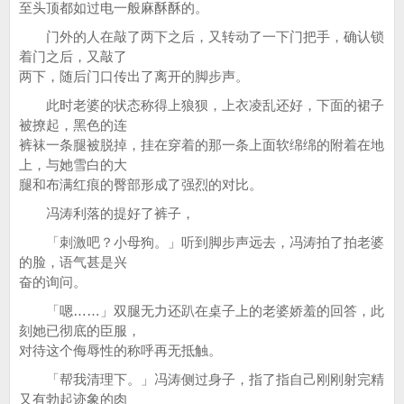
至头顶都如过电一般麻酥酥的。
门外的人在敲了两下之后，又转动了一下门把手，确认锁
着门之后，又敲了
两下，随后门口传出了离开的脚步声。
此时老婆的状态称得上狼狈，上衣凌乱还好，下面的裙子
被撩起，黑色的连
裤袜一条腿被脱掉，挂在穿着的那一条上面软绵绵的附着在地
上，与她雪白的大
腿和布满红痕的臀部形成了强烈的对比。
冯涛利落的提好了裤子，
「刺激吧？小母狗。」听到脚步声远去，冯涛拍了拍老婆
的脸，语气甚是兴
奋的询问。
「嗯……」双腿无力还趴在桌子上的老婆娇羞的回答，此
刻她已彻底的臣服，
对待这个侮辱性的称呼再无抵触。
「帮我清理下。」冯涛侧过身子，指了指自己刚刚射完精
又有勃起迹象的肉