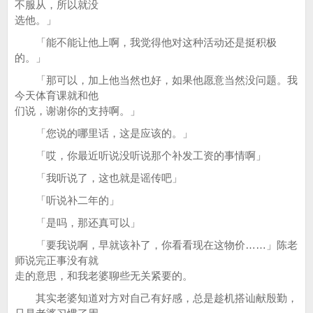
不服从，所以就没
选他。」
「能不能让他上啊，我觉得他对这种活动还是挺积极
的。」
「那可以，加上他当然也好，如果他愿意当然没问题。我
今天体育课就和他
们说，谢谢你的支持啊。」
「您说的哪里话，这是应该的。」
「哎，你最近听说没听说那个补发工资的事情啊」
「我听说了，这也就是谣传吧」
「听说补二年的」
「是吗，那还真可以」
「要我说啊，早就该补了，你看看现在这物价……」陈老
师说完正事没有就
走的意思，和我老婆聊些无关紧要的。
其实老婆知道对方对自己有好感，总是趁机搭讪献殷勤，