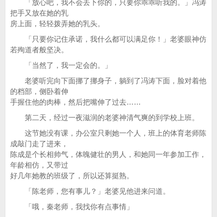
「放心吧，我不会丢下你的，只要你乖乖听我的。」冯涛
把手又放在她的乳
房上面，轻轻拨弄她的乳头。
「只要你记住承诺，我什么都可以满足你！」老婆眼神仿
若殉道者般坚决。
「当然了，我一定会的。」
老婆听完向下面挪了挪身子，躺到了冯涛下面，脸对着他
的档部，侧卧着伸
手握住他的肉棒，然后把嘴伸了过去……
第二天，经过一夜滋润的老婆神清气爽的到学校上班。
这节她没有课，办公室只剩她一个人，班上的体育老师陈
成敲门走了进来，
陈成是个长相帅气，体魄健壮的男人，和她同一年参加工作，
年龄相仿，又带过
好几年她教的班级了，所以还算挺熟。
「陈老师，您有事儿？」老婆见他进来问道。
「哦，秦老师，我找你有点事情」