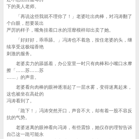
下的美人老师。
「再说这些我就不理你了！」老婆吐出肉棒，对冯涛翻了
个白眼，想要装出
严厉的样子，嘴角挂着口水的淫靡模样却出卖了她。
「好好好，乖乖舔。」冯涛也不着急，按住老婆的头，继
续享受这极端香艳
刺激的服务。
老婆卖力的舔舐着，办公室里一时只有肉棒和小嘴口水摩
擦「……苏……苏
……」的声音。
老婆看向肉棒的眼神逐渐起了一层水雾，变得迷离起来，
这也被坐在高处的
冯涛看到了。
「跪下！」冯涛突然开口，声音不大，却有着一股不容反
抗的气势。
老婆迷离的眼神看向冯涛，有些震惊，她仅存的理智告诉
自己这一跪可能永