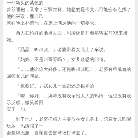
一件新买的紫色的
蕾丝睡袍，又拿了三双丝袜。她想的是带女儿可能会有点扰了
他的兴致，那自己
就在晚上补偿他，在床上满足他的一切要求。
两人在约好的地点见面，冯涛还是开着那辆宝马X6来接
她。
「晶晶，叫叔叔。」老婆带着女儿上了车说。
「妈妈，不是叫哥哥吗？」女儿疑惑的问道。
「……他比你大好多，还是叫叔叔吧！」老婆有些尴尬的
回答女儿的问题。
「叔叔好。」我女儿一直都还是很乖的
「嗯，你好。」冯涛没有表示出太大的热情，但也没有表
示反感，微笑着回
应了一句。
到了地方，老婆把精力主要放在女儿身上，陪着女儿吃喝
玩乐，冯涛陪了一
会觉得无趣，自顾自去篮球场打球去了。