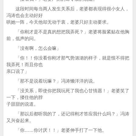
这段时间每当两人发生关系后，老婆都表现得很小女人，
冯涛也会主动好好
哄她一阵，今天他却无动于衷，老婆只好主动要求。
「你刚才是不是真的想把我弄死？」老婆将脸紧贴在他胸
前，低声的问。
「没有啊，怎么会嘛」
「你！！你没看你刚才那气势汹汹的样子，就是恨不得把
我弄死！而且你也
亲口说了」
「那不是说着玩嘛？」冯涛懒洋洋的说。
「没关系，即使你把我玩死了我也心甘情愿！」老婆笑了
一下，搂住他的脖
子甜甜的说道。
「那以后都听我的了，还记得刚才答应我什么吗？」冯涛
又兴奋起来。
「你……你讨厌！！」老婆伸手打了一下他。