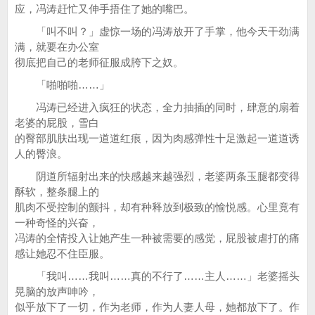
应，冯涛赶忙又伸手捂住了她的嘴巴。
「叫不叫？」虚惊一场的冯涛放开了手掌，他今天干劲满
满，就要在办公室
彻底把自己的老师征服成胯下之奴。
「啪啪啪……」
冯涛已经进入疯狂的状态，全力抽插的同时，肆意的扇着
老婆的屁股，雪白
的臀部肌肤出现一道道红痕，因为肉感弹性十足激起一道道诱
人的臀浪。
阴道所辐射出来的快感越来越强烈，老婆两条玉腿都变得
酥软，整条腿上的
肌肉不受控制的颤抖，却有种释放到极致的愉悦感。心里竟有
一种奇怪的兴奋，
冯涛的全情投入让她产生一种被需要的感觉，屁股被虐打的痛
感让她忍不住臣服。
「我叫……我叫……真的不行了……主人……」老婆摇头
晃脑的放声呻吟，
似乎放下了一切，作为老师，作为人妻人母，她都放下了。作