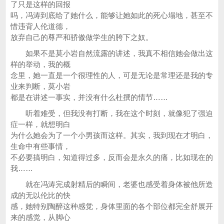
了只是这样的回报
吗，冯涛到底给了她什么，能够让她如此的死心塌地，甚至不
惜违背人伦道德，
放弃自己的尊严和骄傲做学生的胯下之奴。
如果不是莫小岩自然流露的讲述，我真不相信她会做出这
样的举动，我的概
念里，她一直是一个很理性的人，可是无论是常理还是我的专
业来判断，莫小岩
都是在讲述一事实，并没有什么杜撰的情节……
听着难受，但我没有打断，我在这个时刻，就像犯了强迫
症一样，就想明白
为什么她会为了一个小男孩而这样。其实，我到现在才明白，
生命中有些事情，
不必要搞明白，知道得过多，反而会是永久的痛，比如现在的
我……
就在冯涛完成射精后的瞬间，老婆也感受着身体被他所造
成的无以伦比的快
感，她特别陶醉这种感觉，身体里面的各个部位都完全舒展开
来的感觉，从脚心