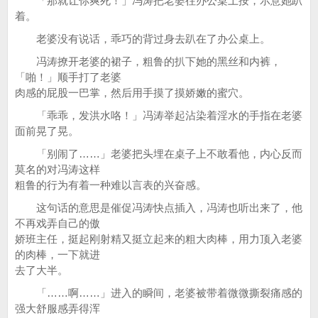
「那就让你爽死！」冯涛把老婆往办公桌上按，示意她趴
着。
老婆没有说话，乖巧的背过身去趴在了办公桌上。
冯涛撩开老婆的裙子，粗鲁的扒下她的黑丝和内裤，
「啪！」顺手打了老婆
肉感的屁股一巴掌，然后用手摸了摸娇嫩的蜜穴。
「乖乖，发洪水咯！」冯涛举起沾染着淫水的手指在老婆
面前晃了晃。
「别闹了……」老婆把头埋在桌子上不敢看他，内心反而
莫名的对冯涛这样
粗鲁的行为有着一种难以言表的兴奋感。
这句话的意思是催促冯涛快点插入，冯涛也听出来了，他
不再戏弄自己的傲
娇班主任，挺起刚射精又挺立起来的粗大肉棒，用力顶入老婆
的肉棒，一下就进
去了大半。
「……啊……」进入的瞬间，老婆被带着微微撕裂痛感的
强大舒服感弄得浑