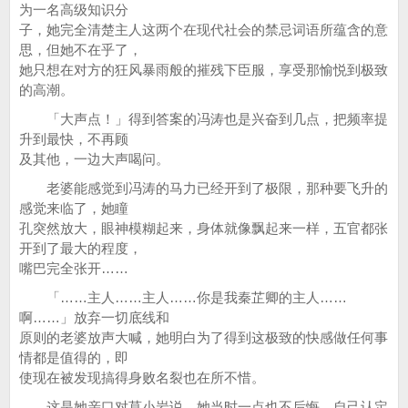
为一名高级知识分
子，她完全清楚主人这两个在现代社会的禁忌词语所蕴含的意
思，但她不在乎了，
她只想在对方的狂风暴雨般的摧残下臣服，享受那愉悦到极致
的高潮。
「大声点！」得到答案的冯涛也是兴奋到几点，把频率提
升到最快，不再顾
及其他，一边大声喝问。
老婆能感觉到冯涛的马力已经开到了极限，那种要飞升的
感觉来临了，她瞳
孔突然放大，眼神模糊起来，身体就像飘起来一样，五官都张
开到了最大的程度，
嘴巴完全张开……
「……主人……主人……你是我秦芷卿的主人……
啊……」放弃一切底线和
原则的老婆放声大喊，她明白为了得到这极致的快感做任何事
情都是值得的，即
使现在被发现搞得身败名裂也在所不惜。
这是她亲口对莫小岩说，她当时一点也不后悔，自己认定