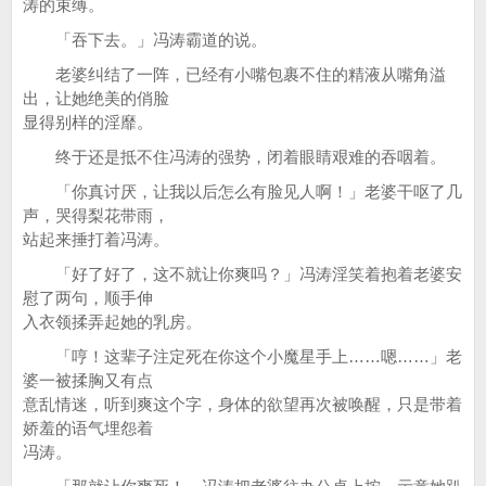
涛的束缚。
「吞下去。」冯涛霸道的说。
老婆纠结了一阵，已经有小嘴包裹不住的精液从嘴角溢
出，让她绝美的俏脸
显得别样的淫靡。
终于还是抵不住冯涛的强势，闭着眼睛艰难的吞咽着。
「你真讨厌，让我以后怎么有脸见人啊！」老婆干呕了几
声，哭得梨花带雨，
站起来捶打着冯涛。
「好了好了，这不就让你爽吗？」冯涛淫笑着抱着老婆安
慰了两句，顺手伸
入衣领揉弄起她的乳房。
「哼！这辈子注定死在你这个小魔星手上……嗯……」老
婆一被揉胸又有点
意乱情迷，听到爽这个字，身体的欲望再次被唤醒，只是带着
娇羞的语气埋怨着
冯涛。