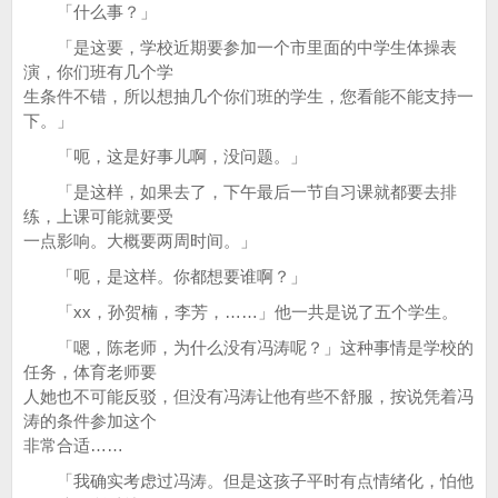
「什么事？」
「是这要，学校近期要参加一个市里面的中学生体操表
演，你们班有几个学
生条件不错，所以想抽几个你们班的学生，您看能不能支持一
下。」
「呃，这是好事儿啊，没问题。」
「是这样，如果去了，下午最后一节自习课就都要去排
练，上课可能就要受
一点影响。大概要两周时间。」
「呃，是这样。你都想要谁啊？」
「xx，孙贺楠，李芳，……」他一共是说了五个学生。
「嗯，陈老师，为什么没有冯涛呢？」这种事情是学校的
任务，体育老师要
人她也不可能反驳，但没有冯涛让他有些不舒服，按说凭着冯
涛的条件参加这个
非常合适……
「我确实考虑过冯涛。但是这孩子平时有点情绪化，怕他