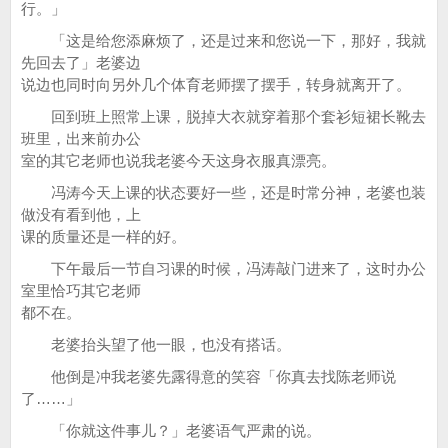
行。」
「这是给您添麻烦了，还是过来和您说一下，那好，我就
先回去了」老婆边
说边也同时向另外几个体育老师摆了摆手，转身就离开了。
回到班上照常上课，脱掉大衣就穿着那个套衫短裙长靴去
班里，出来前办公
室的其它老师也说我老婆今天这身衣服真漂亮。
冯涛今天上课的状态要好一些，还是时常分神，老婆也装
做没有看到他，上
课的质量还是一样的好。
下午最后一节自习课的时候，冯涛敲门进来了，这时办公
室里恰巧其它老师
都不在。
老婆抬头望了他一眼，也没有搭话。
他倒是冲我老婆先露得意的笑容「你真去找陈老师说
了……」
「你就这件事儿？」老婆语气严肃的说。