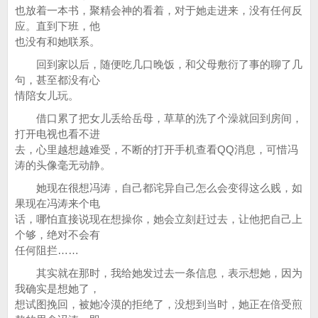
也放着一本书，聚精会神的看着，对于她走进来，没有任何反
应。直到下班，他
也没有和她联系。
回到家以后，随便吃几口晚饭，和父母敷衍了事的聊了几
句，甚至都没有心
情陪女儿玩。
借口累了把女儿丢给岳母，草草的洗了个澡就回到房间，
打开电视也看不进
去，心里越想越难受，不断的打开手机查看QQ消息，可惜冯
涛的头像毫无动静。
她现在很想冯涛，自己都诧异自己怎么会变得这么贱，如
果现在冯涛来个电
话，哪怕直接说现在想操你，她会立刻赶过去，让他把自己上
个够，绝对不会有
任何阻拦……
其实就在那时，我给她发过去一条信息，表示想她，因为
我确实是想她了，
想试图挽回，被她冷漠的拒绝了，没想到当时，她正在倍受煎