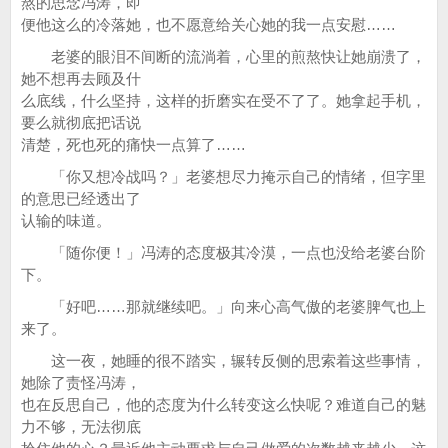
熬的思念冯涛，即
便他这么的冷落她，也不愿意给关心她的我一点安慰……
老婆的眼泪不间断的流淌着，心里的煎熬快让她崩溃了，
她不想再去顾及什
么底线，什么坚持，这样的折磨实在受不了了。她拿起手机，
要么就彻底把话说
清楚，死也死的痛快一点算了……
「你又想冷战吗？」老婆想尽力掩示自己的情绪，但字里
的意思已经透出了
认输的味道。
「随你便！」冯涛的态度极其冷漠，一点也没给老婆台阶
下。
「好吧……那就继续吧。」向来心高气傲的老婆脾气也上
来了。
这一夜，她睡的很不踏实，辗转反侧的思索着这些事情，
她除了责怪冯涛，
也在反思自己，他的态度为什么转变这么快呢？难道自己的魅
力不够，无法彻底