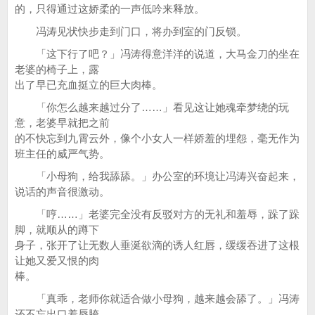
的，只得通过这娇柔的一声低吟来释放。
冯涛见状快步走到门口，将办到室的门反锁。
「这下行了吧？」冯涛得意洋洋的说道，大马金刀的坐在
老婆的椅子上，露
出了早已充血挺立的巨大肉棒。
「你怎么越来越过分了……」看见这让她魂牵梦绕的玩
意，老婆早就把之前
的不快忘到九霄云外，像个小女人一样娇羞的埋怨，毫无作为
班主任的威严气势。
「小母狗，给我舔舔。」办公室的环境让冯涛兴奋起来，
说话的声音很激动。
「哼……」老婆完全没有反驳对方的无礼和羞辱，跺了跺
脚，就顺从的蹲下
身子，张开了让无数人垂涎欲滴的诱人红唇，缓缓吞进了这根
让她又爱又恨的肉
棒。
「真乖，老师你就适合做小母狗，越来越会舔了。」冯涛
还不忘出口羞辱胯