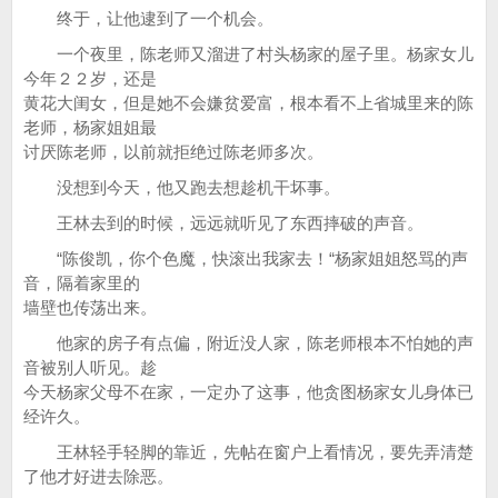
终于，让他逮到了一个机会。
一个夜里，陈老师又溜进了村头杨家的屋子里。杨家女儿
今年２２岁，还是
黄花大闺女，但是她不会嫌贫爱富，根本看不上省城里来的陈
老师，杨家姐姐最
讨厌陈老师，以前就拒绝过陈老师多次。
没想到今天，他又跑去想趁机干坏事。
王林去到的时候，远远就听见了东西摔破的声音。
“陈俊凯，你个色魔，快滚出我家去！“杨家姐姐怒骂的声
音，隔着家里的
墙壁也传荡出来。
他家的房子有点偏，附近没人家，陈老师根本不怕她的声
音被别人听见。趁
今天杨家父母不在家，一定办了这事，他贪图杨家女儿身体已
经许久。
王林轻手轻脚的靠近，先帖在窗户上看情况，要先弄清楚
了他才好进去除恶。