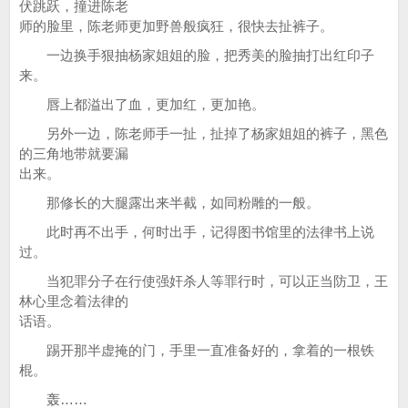
伏跳跃，撞进陈老
师的脸里，陈老师更加野兽般疯狂，很快去扯裤子。
一边换手狠抽杨家姐姐的脸，把秀美的脸抽打出红印子
来。
唇上都溢出了血，更加红，更加艳。
另外一边，陈老师手一扯，扯掉了杨家姐姐的裤子，黑色
的三角地带就要漏
出来。
那修长的大腿露出来半截，如同粉雕的一般。
此时再不出手，何时出手，记得图书馆里的法律书上说
过。
当犯罪分子在行使强奸杀人等罪行时，可以正当防卫，王
林心里念着法律的
话语。
踢开那半虚掩的门，手里一直准备好的，拿着的一根铁
棍。
轰……