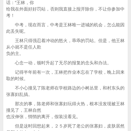
话：“王林，你
给我在外面好好罚站，否则我直接上报开除你，不让你参加中
考！
中考，现在而言，中考是王林唯一进城的机会，怎么能因
此丢失呢。
王林只得强忍着冲动的怒火，乖乖的罚站。但是，他王林
从小就不是任人欺
负的主。
心念一动，顿时升起了无尽的报复的念头和办法。
记得半年前有一次，王林把作业本忘在了学校，晚上回来
取的时候。
不小心撞见了陈老师在学校路边的小树丛里，和村东头的
张寡妇乱搞。
那次的事，陈老师和张寡妇玩得火热，根本没发现被王林
撞见了，王林自然
也没伸张，悄悄的离开，假装没看见。
但是这时回想起来，２５岁死了老公的张寡妇，皮肤居然