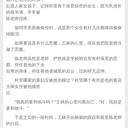
乱摸人家女孩子。记得班里有个发育快些的女生，因为乳房长
的很丰满，常常被
陈老师捏疼。
据同学里面偷偷传的，说是那个女生有好几次都痛得偷偷
掉眼泪。
如果要说真有什么恶魔，王林的心里，现在就把陈老师当
做了恶魔。
陈老师虽然是老师，俨然就是学校附近所有村落里的恶
霸。仰仗着他的下乡
知青的身体，仰仗着他省城里的后台，过的肆无忌惮。
村里哪家的寡妇没被他光顾过？村里哪个有些姿色的黄花
大闺女没被他骚扰
过。
“我真的要和他斗吗？“王林的心里问着自己，“对，我就是
要和他斗。”
于是之后的一段时间，王林开始偷偷的跟踪和留意陈老师
的行踪。