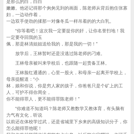
是那么的白，白白
嫩嫩。他还记得那个匆匆见到的画面，陈老师从背后抱住张寡
妇，一边动作着，
一边双手使劲的揉那一对像冬瓜一样吊着的的大白乳。
“你等着吧！这次我一定要捉你的奸，让你名誉扫地！我
一定要夺回我的玉
佩，那是林清姐姐送给我的，那是我的一切！”
放学后，王林暂时还是没逃过陈老师的刁难。
王林母亲被叫来学校后，也跟随一起责备王林。
王林脸红通通的，心里一股火，和母亲一起离开学校上，
母亲提醒道：“小
林，娘和你说，你是穷人家的孩子，你爸爸只是个矿上的工
人，可护不得你周全，
你不能得罪人，更不能得罪陈老师！”
“你难道不知道吗？陈老师又教数学又教体育，有头脑有
力气有文化，听说
以前还在体校学过武，还是省城里下乡来的高级知识分子，你
怎么能得罪他呢！