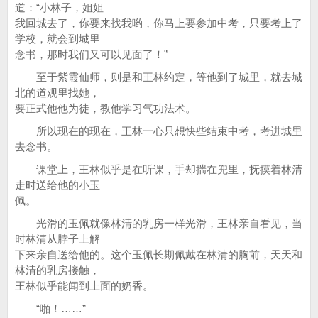
道：“小林子，姐姐
我回城去了，你要来找我哟，你马上要参加中考，只要考上了
学校，就会到城里
念书，那时我们又可以见面了！”
至于紫霞仙师，则是和王林约定，等他到了城里，就去城
北的道观里找她，
要正式他他为徒，教他学习气功法术。
所以现在的现在，王林一心只想快些结束中考，考进城里
去念书。
课堂上，王林似乎是在听课，手却揣在兜里，抚摸着林清
走时送给他的小玉
佩。
光滑的玉佩就像林清的乳房一样光滑，王林亲自看见，当
时林清从脖子上解
下来亲自送给他的。这个玉佩长期佩戴在林清的胸前，天天和
林清的乳房接触，
王林似乎能闻到上面的奶香。
“啪！……”