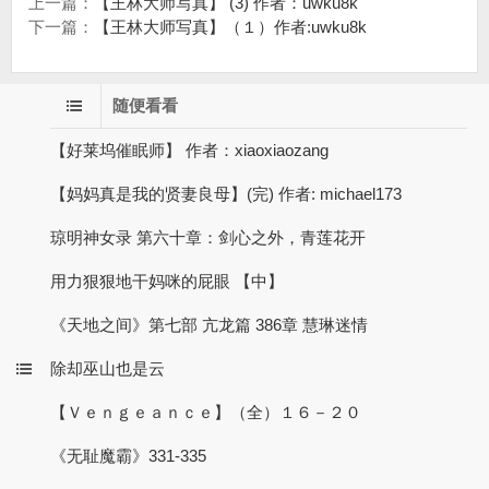
上一篇：
【王林大师写真】 (3) 作者：uwku8k
下一篇：
【王林大师写真】（１）作者:uwku8k
随便看看
【好莱坞催眠师】 作者：xiaoxiaozang
【妈妈真是我的贤妻良母】(完) 作者: michael173
琼明神女录 第六十章：剑心之外，青莲花开
用力狠狠地干妈咪的屁眼 【中】
《天地之间》第七部 亢龙篇 386章 慧琳迷情
除却巫山也是云
【Ｖｅｎｇｅａｎｃｅ】（全）１６－２０
《无耻魔霸》331-335