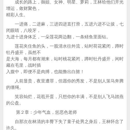
成长的路上，御姐、女神、明星、萝莉，王林给他们开光
增运，敛财聚色，
精彩人生。
一进痛，二进麻，三进四进直打滑，五进六进不让拔，七
闭眼睛，八咬牙，
九进十进身体乏，一朵莲花两边翻，一条鳝鱼里面钻。
莲花夹住鱼的头，一股清水往外流，站时荷花紧闭，蹲时
牡丹盛开，虽然不
是大海，每月都有潮来，站时桃花紧闭，蹲时牡丹盛开，闲时
藏在毛里，战时插
入腹中，即便不是肉搏，也能撸出白脓！
人前显贵，夜里遭罪，但愿你的秀发，不是别人策马奔腾
的缰绳。
笑容灿烂，花苞开蛋，只想你的丰满，不是别人飞马踏燕
的公盘。
第２章：少年气血，惩恶色老师
自那次在林清的丰臀下失了童子处男之身后，王林怀念了
许久。