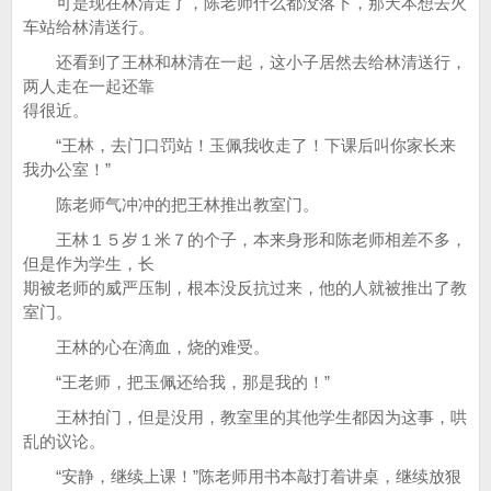
可是现在林清走了，陈老师什么都没落下，那天本想去火
车站给林清送行。
还看到了王林和林清在一起，这小子居然去给林清送行，
两人走在一起还靠
得很近。
“王林，去门口罚站！玉佩我收走了！下课后叫你家长来
我办公室！”
陈老师气冲冲的把王林推出教室门。
王林１５岁１米７的个子，本来身形和陈老师相差不多，
但是作为学生，长
期被老师的威严压制，根本没反抗过来，他的人就被推出了教
室门。
王林的心在滴血，烧的难受。
“王老师，把玉佩还给我，那是我的！”
王林拍门，但是没用，教室里的其他学生都因为这事，哄
乱的议论。
“安静，继续上课！”陈老师用书本敲打着讲桌，继续放狠