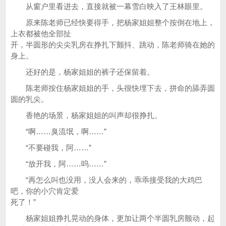
从窗户里看进去，直接就被一幕雪白映入了王林眼里。
原来陈老师已经快要得手，把杨家姐姐整个按倒在地上，
上衣都被他全部扯
开，半圆形的尖尖乳房在挣扎下颤抖、跳动，陈老师骑在她的
身上。
还好的是，杨家姐姐的裤子还保留着。
陈老师按住杨家姐姐的手，头很快埋下去，拼命的舔弄圆
圆的乳尖。
香艳的场景，杨家姐姐的叫声却很挣扎。
“啊……臭流氓，啊……”
“不要碰我，阿……”
“放开我，阿……呜……”
“再怎么叫也没用，没人会来的，乖乖接受我的大鸡巴
吧，你的小穴肯定爱
死了！”
杨家姐姐挣扎晃动的身体，更加让两个半圆乳房颤动，起