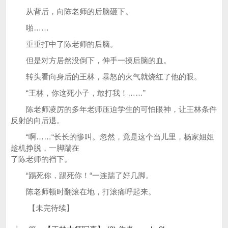
从背后，向陈老师的后脑砸下。
啪……
重重打中了陈老师的后脑。
但是对方居然没倒下，伸手一摸后脑的血。
转头看向身后的王林，暴怒的火气就烧红了他的眼。
“王林，你这死小子，敢打我！……”
陈老师凌厉的多年老师压迫学生的可怕眼神，让王林条件
反射的向后退。
“啊……“长长的惨叫。忽然，竟是这个当儿里，杨家姐姐
趁机挣脱，一脚踹在
了陈老师的裆下。
“踢死你，踢死你！“一连踹了好几脚。
陈老师顿时翻滚在地，打滚痛呼起来。
【未完待续】