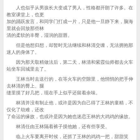
人也似乎从男孩长大变成了男人，性格都开朗了许多。在
教室课堂上，也更
加的踊跃发言，和同学门打成一片，只是他一旦静下来，脑海
里就会回放那些林
清的柔软的丰臀，湿润的甜唇。
但是他想归想，却暂时无法继续和林清交缠，无法拥抱那
迷人的身体了。
因为那天取精做法后，第二天，林清和紫霞仙师都去火车
站坐车回城里去了。
王林当时去送行的，在等火车的空隙里，他悄悄的把手伸
去林清的臀上、腿
缝里摸了好几把，现在手上似乎还留着余味。
林清并没有制止他，或许是因为自己得了王林的童精，不
仅化了劫难，还改
了命运的缘故，也或许是因为她也迷恋王林的大鸡鸡的缘故。
林清任由王林隔着裤子摸他她，还有些享受。
临上火车要离开时候，还抓了王林的鸡鸡一把，甜甜笑